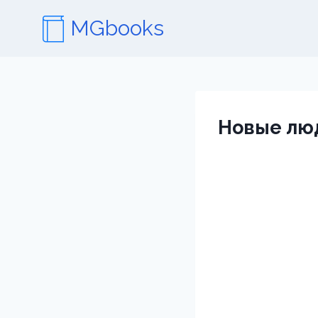
Перейти
MGbooks
к
содержимому
Новые люд