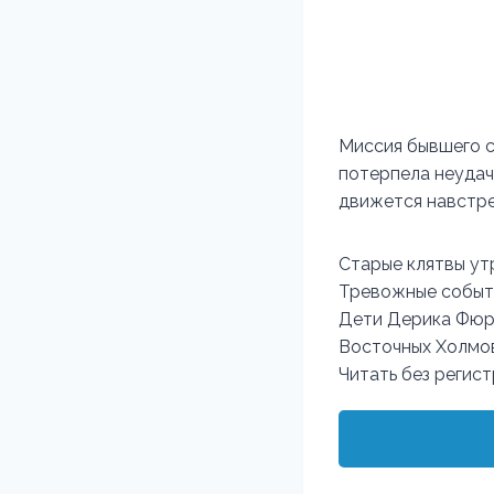
Миссия бывшего с
потерпела неудач
движется навстре
Старые клятвы ут
Тревожные событи
Дети Дерика Фюрг
Восточных Холмов
Читать без регис