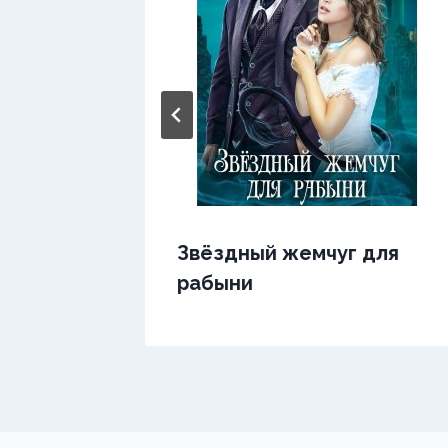
ь
Звёздный жемчуг для
рабыни