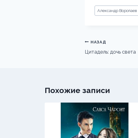
Метки
Александр Воропаев
записи:
Навигация
НАЗАД
по
Цитадель: дочь света
записям
Похожие записи