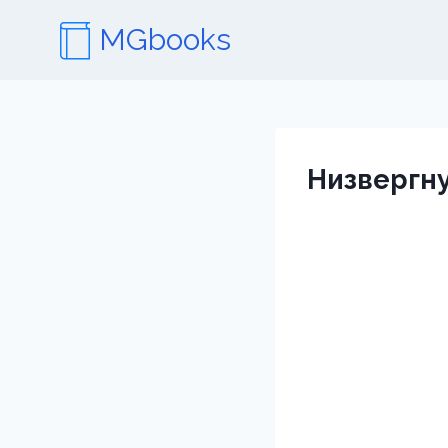
Перейти
MGbooks
к
содержимому
Низвергну