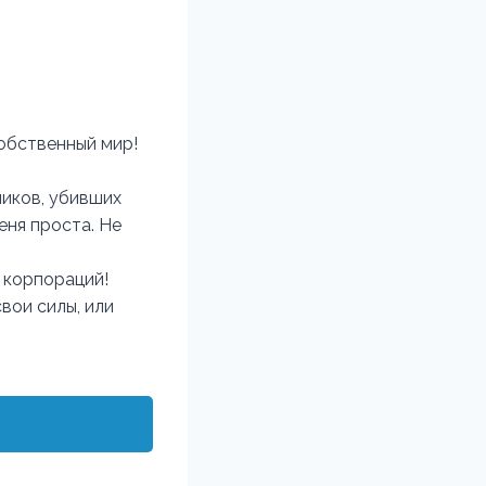
собственный мир!
ников, убивших
еня проста. Не
и корпораций!
вои силы, или