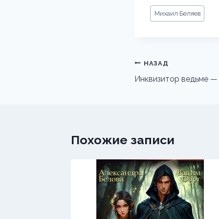
Метки
Михаил Беляев
записи:
Навигация
НАЗАД
по
Инквизитор ведьме — 
записям
Похожие записи