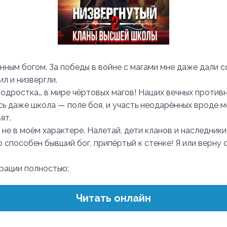
нным богом. За победы в войне с магами мне даже дали 
л и низвергли.
 подростка… в мире чёртовых магов! Наших вечных против
сь даже школа — поле боя, и участь неодарённых вроде м
ят.
 не в моём характере. Налетай, дети кланов и наследник
 способен бывший бог, припёртый к стенке! Я или верну с
трации полностью:
Читать онлайн