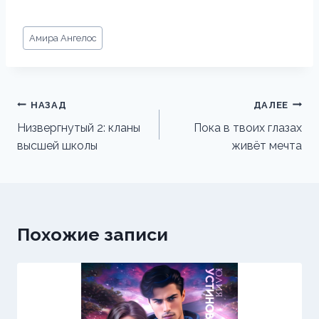
Метки
Амира Ангелос
записи:
Навигация
НАЗАД
ДАЛЕЕ
по
Низвергнутый 2: кланы
Пока в твоих глазах
высшей школы
живёт мечта
записям
Похожие записи