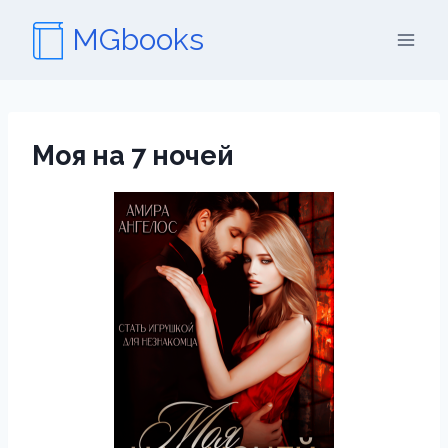
Перейти
MGbooks
к
содержимому
Моя на 7 ночей