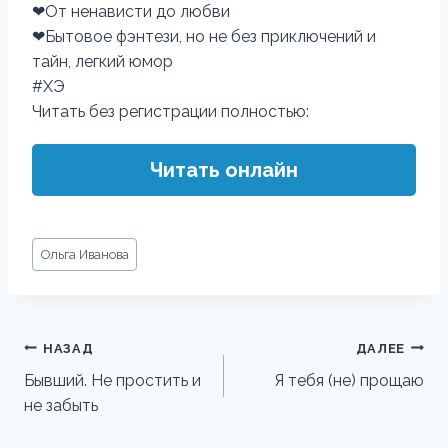
❤От ненависти до любви
❤Бытовое фэнтези, но не без приключений и
тайн, легкий юмор
#ХЭ
Читать без регистрации полностью:
Читать онлайн
Метки
Ольга Иванова
записи:
Навигация
НАЗАД
ДАЛЕЕ
по
Бывший. Не простить и
Я тебя (не) прощаю
не забыть
записям