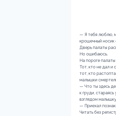
— Я тебя люблю, 
крошечный носик
Дверь палаты расп
Но ошибаюсь.
На пороге палаты
Тот, кто не дал и
тот, кто растопта
малышки смертель
— Что ты здесь д
к груди, стараясь
взглядом малышку
— Приехал познак
Читать без регис