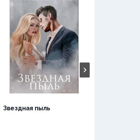
Звездная пыль
Звездн
одной 