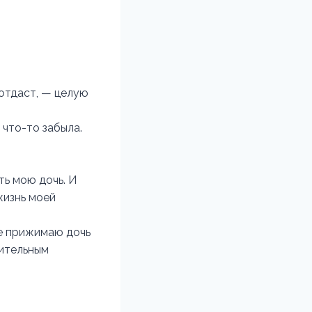
 отдаст, — целую
 что-то забыла.
ть мою дочь. И
жизнь моей
ее прижимаю дочь
зительным