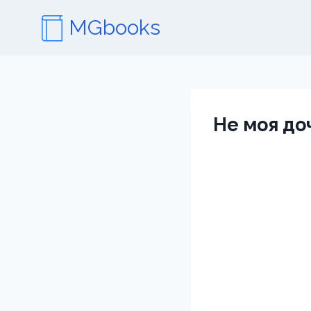
Перейти
MGbooks
к
содержимому
Не моя до