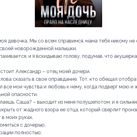
моя девочка. Мы со всем справимся, мама тебя никому не
 своей новорожденной малышки.
ахивается, и я вскидываю голову, подумав, что акушерка
 стоит Александр – отец моей дочери.
 слова сказать в свое оправдание. Тот, кто обещал отобра
л все мои чувства и любовь к нему, когда подверг мою и 
ной опасности.
елаешь, Саша? – выходит из меня полушепотом, и я сильн
 укрыть от жадного взора ее отца, который сверлит прон
 в моих руках.
омиться с дочерью.
трации полностью: