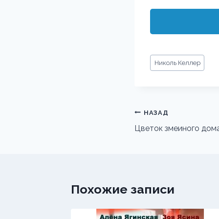
Метки
Николь Келлер
записи:
Навигация
НАЗАД
по
Цветок змеиного дома
записям
Похожие записи