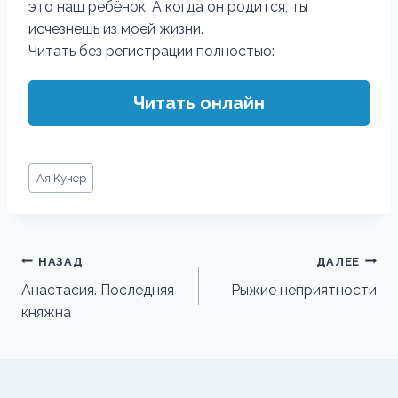
это наш ребёнок. А когда он родится, ты
исчезнешь из моей жизни.
Читать без регистрации полностью:
Читать онлайн
Метки
Ая Кучер
записи:
Навигация
НАЗАД
ДАЛЕЕ
по
Анастасия. Последняя
Рыжие неприятности
княжна
записям