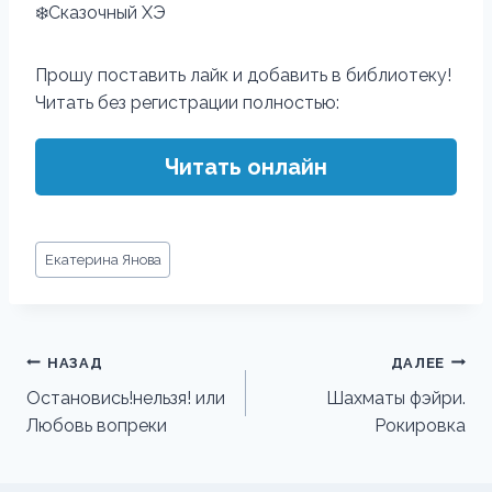
❄️Сказочный ХЭ
Прошу поставить лайк и добавить в библиотеку!
Читать без регистрации полностью:
Читать онлайн
Метки
Екатерина Янова
записи:
Навигация
НАЗАД
ДАЛЕЕ
по
Остановись!нельзя! или
Шахматы фэйри.
Любовь вопреки
Рокировка
записям