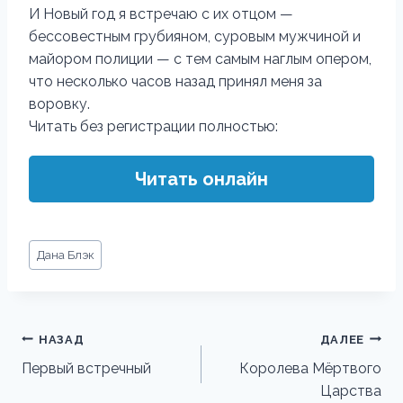
И Новый год я встречаю с их отцом —
бессовестным грубияном, суровым мужчиной и
майором полиции — с тем самым наглым опером,
что несколько часов назад принял меня за
воровку.
Читать без регистрации полностью:
Читать онлайн
Метки
Дана Блэк
записи:
Навигация
НАЗАД
ДАЛЕЕ
по
Первый встречный
Королева Мёртвого
Царства
записям