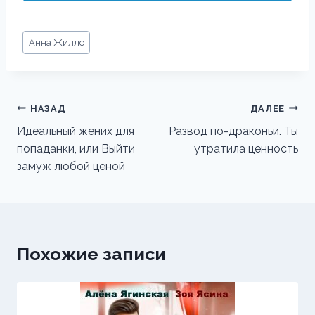
Метки
Анна Жилло
записи:
Навигация
НАЗАД
ДАЛЕЕ
по
Идеальный жених для
Развод по-драконьи. Ты
попаданки, или Выйти
утратила ценность
записям
замуж любой ценой
Похожие записи