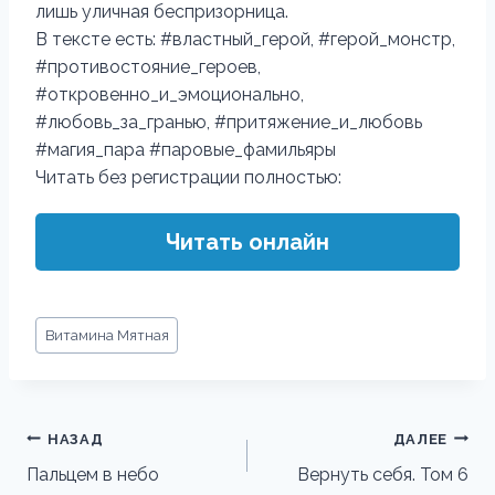
лишь уличная беспризорница.
В тексте есть: #властный_герой, #герой_монстр,
#противостояние_героев,
#откровенно_и_эмоционально,
#любовь_за_гранью, #притяжение_и_любовь
#магия_пара #паровые_фамильяры
Читать без регистрации полностью:
Читать онлайн
Метки
Витамина Мятная
записи:
Навигация
НАЗАД
ДАЛЕЕ
по
Пальцем в небо
Вернуть себя. Том 6