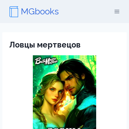
Перейти
MGbooks
к
содержимому
Ловцы мертвецов