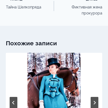
по
Тайна Шелкопряда
Фиктивная жена
прокурора
записям
Похожие записи