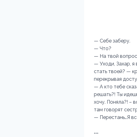
— Себе заберу.
— Что?
— На твой вопрос
— Уходи, Захар, я
стать твоей? — кр
перекрывая досту
— А кто тебе сказ
решать?! Ты идешь
хочу. Поняла?! – 
там говорят сест
— Перестань…Я все
***