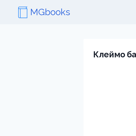
Перейти
MGbooks
к
содержимому
Клеймо б