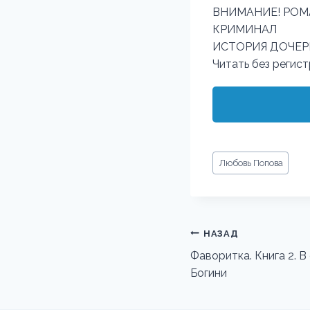
ВНИМАНИЕ! РОМ
КРИМИНАЛ
ИСТОРИЯ ДОЧЕРИ 
Читать без регис
Метки
Любовь Попова
записи:
Навигация
НАЗАД
по
Фаворитка. Книга 2. В
Богини
записям