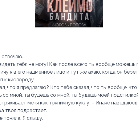
 отвечаю.
 видеть тебя не могу! Как после всего ты вообще можешь
ичу я в его надменное лицо и тут же ахаю, когда он берет
п к кислороду.
ал, что я предлагаю? Кто тебе сказал, что ты вообще, чт
 со мной, ты будешь со мной, ты будешь моей подстилкой
встряхивает меня как тряпичную куклу. – Иначе наведаюс
ра твоя подрастает.
 поняла. Я слышу.