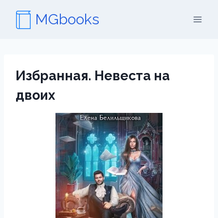
Перейти
MGbooks
к
содержимому
Избранная. Невеста на
двоих