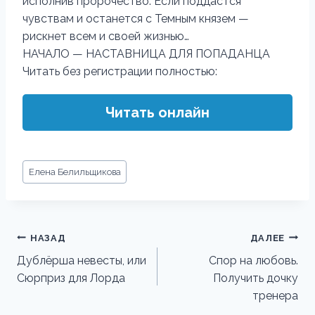
исполнив пророчество. Если поддастся
чувствам и останется с Темным князем —
рискнет всем и своей жизнью…
НАЧАЛО — НАСТАВНИЦА ДЛЯ ПОПАДАНЦА
Читать без регистрации полностью:
Читать онлайн
Метки
Елена Белильщикова
записи:
Навигация
НАЗАД
ДАЛЕЕ
по
Дублёрша невесты, или
Спор на любовь.
Сюрприз для Лорда
Получить дочку
записям
тренера