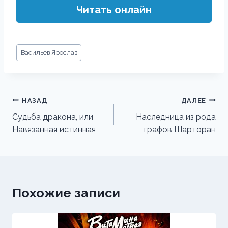
Читать онлайн
Метки
Васильев Ярослав
записи:
Навигация
НАЗАД
ДАЛЕЕ
по
Судьба дракона, или
Наследница из рода
Навязанная истинная
графов Шарторан
записям
Похожие записи