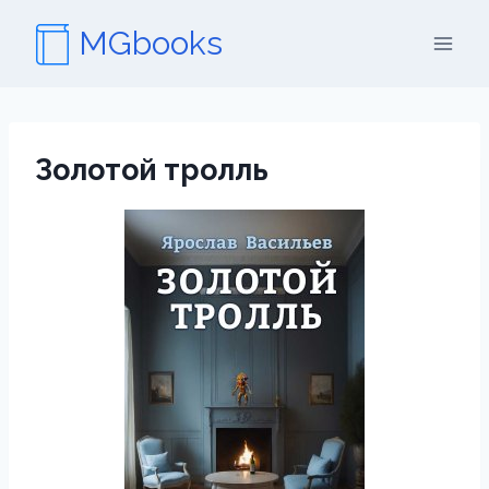
Перейти
MGbooks
к
содержимому
Золотой тролль