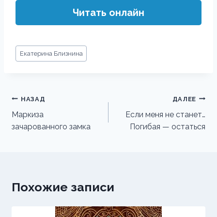
Читать онлайн
Метки
Екатерина Близнина
записи:
Навигация
НАЗАД
ДАЛЕЕ
по
Маркиза
Если меня не станет…
зачарованного замка
Погибая — остаться
записям
Похожие записи