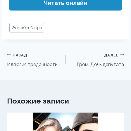
Читать онлайн
Метки
Элизабет Гафри
записи:
Навигация
НАЗАД
ДАЛЕЕ
по
Иллюзия преданности
Гром. Дочь депутата
записям
Похожие записи