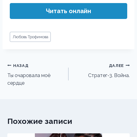
Читать онлайн
Метки
Любовь Трофимова
записи:
Навигация
НАЗАД
ДАЛЕЕ
по
Ты очаровала моё
Стратег-3. Война.
сердце
записям
Похожие записи