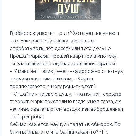
В обморок упасть, что ли? Хотя нет, не умею я
это. Ещё расшибу башку, а мне долг
отрабатывать, лет десять или того дольше.
Прощай карьера, прощай квартира в ипотеку,
пять кошек и злополучная коллекция гераней.
– У меня нет таких денег, – судорожно сглотнув,
шепчу я осипшим голосом. – Как вы
предполагаете, я могу решить этот?..
– Отдайте мне свою душу, – на полном серьёзе
говорит Марк, пристально глядя мне в глаза, а я
начинаю хватать ртом воздух, как выброшенная
на берег рыба.
Сейчас, кажется, научусь падать в обморок. Во
блин влипла, это что банда какая-то? Что