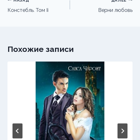
Навигация
НАЗАД
ДАЛЕЕ
по
Констебль. Том Ii
Верни любовь
записям
Похожие записи