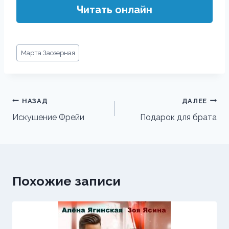
Читать онлайн
Метки
Марта Заозерная
записи:
Навигация
НАЗАД
ДАЛЕЕ
по
Искушение Фрейи
Подарок для брата
записям
Похожие записи