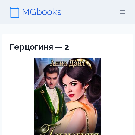
Перейти
MGbooks
к
содержимому
Герцогиня — 2