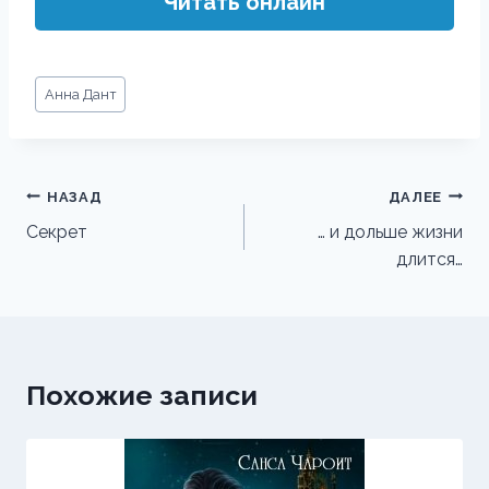
Читать онлайн
Метки
Анна Дант
записи:
Навигация
НАЗАД
ДАЛЕЕ
по
Секрет
… и дольше жизни
длится…
записям
Похожие записи