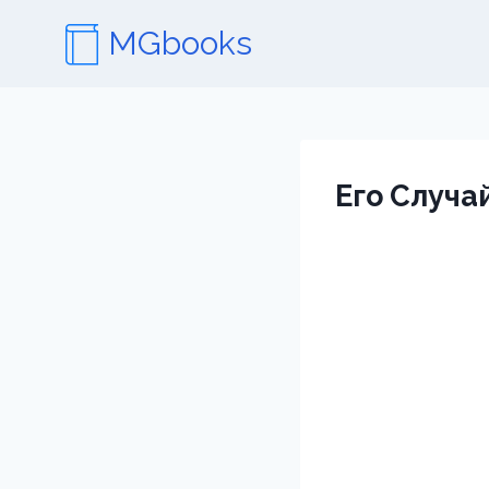
Перейти
MGbooks
к
содержимому
Его Случ