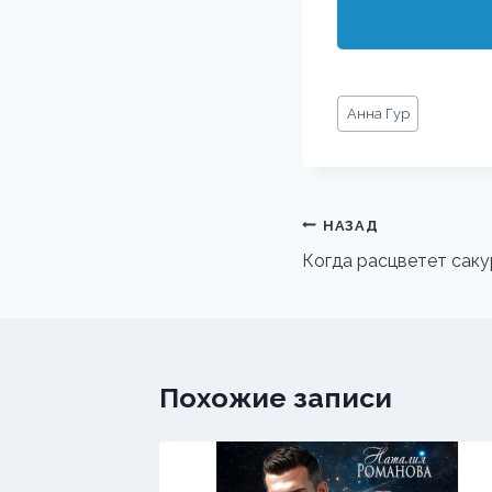
Метки
Анна Гур
записи:
Навигация
НАЗАД
по
Когда расцветет саку
записям
Похожие записи