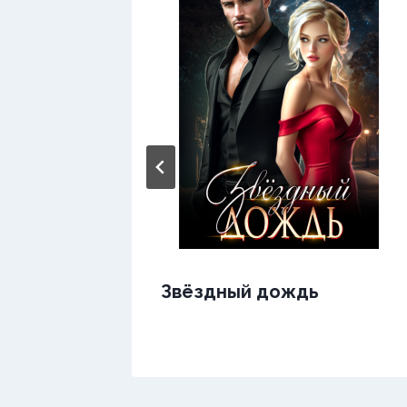
Звёздный дождь
х