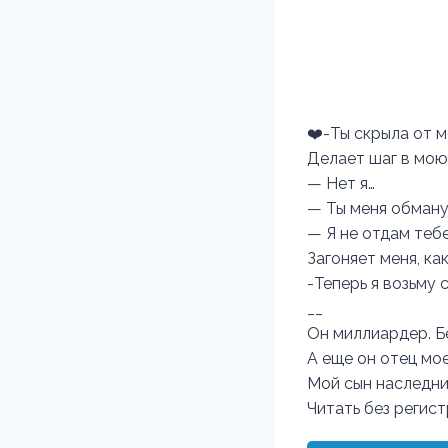
❤️-Ты скрыла от м
Делает шаг в мою
— Нет я…
— Ты меня обману
— Я не отдам тебе
Загоняет меня, ка
-Теперь я возьму 
__
Он миллиардер. Б
А еще он отец мо
Мой сын наследник
Читать без регис