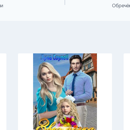
ии
Обречё