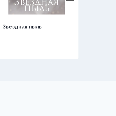
Звездная пыль
Звездн
одной 