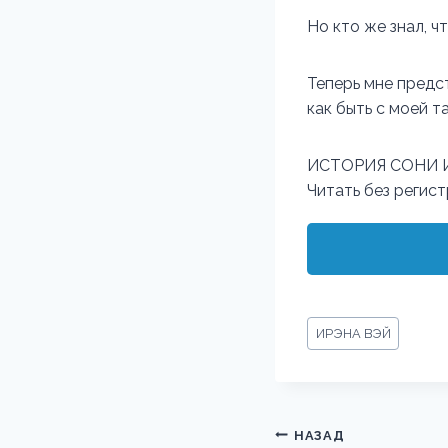
Но кто же знал, чт
Теперь мне предст
как быть с моей т
ИСТОРИЯ СОНИ 
Читать без регис
Метки
ИРЭНА ВЭЙ
записи:
Навигация
НАЗАД