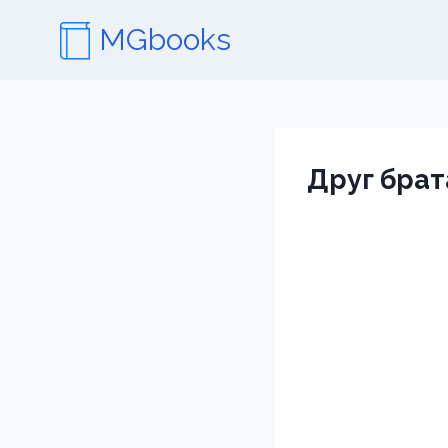
Перейти
MGbooks
к
содержимому
Друг брат