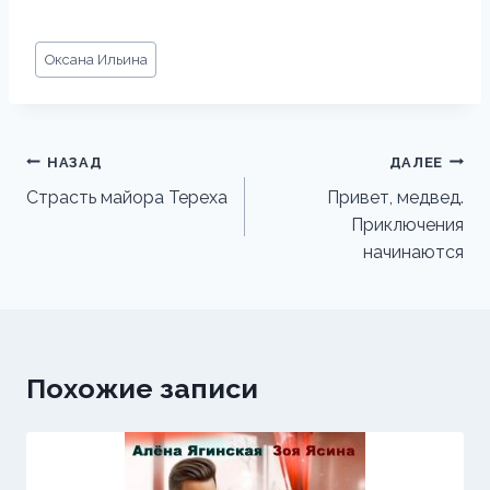
Метки
Оксана Ильина
записи:
Навигация
НАЗАД
ДАЛЕЕ
по
Страсть майора Тереха
Привет, медвед.
Приключения
записям
начинаются
Похожие записи