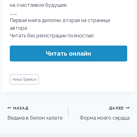
на счастливое будущее.
___
Первая книга дилогии, вторая на странице
автора
Читать без регистрации полностью:
Читать онлайн
Метки
Ника Трейси
записи:
Навигация
НАЗАД
ДАЛЕЕ
по
Ведьма в белом халате
Форма моего сердца
записям