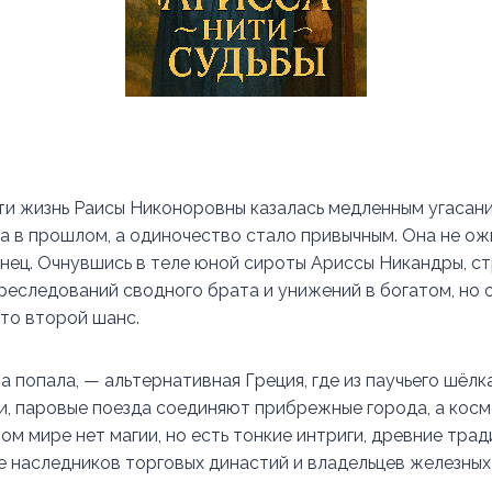
и жизнь Раисы Никоноровны казалась медленным угасани
а в прошлом, а одиночество стало привычным. Она не ож
онец. Очнувшись в теле юной сироты Ариссы Никандры, 
преследований сводного брата и унижений в богатом, но
это второй шанс.
а попала, — альтернативная Греция, где из паучьего шёлк
и, паровые поезда соединяют прибрежные города, а косм
ом мире нет магии, но есть тонкие интриги, древние трад
е наследников торговых династий и владельцев железных