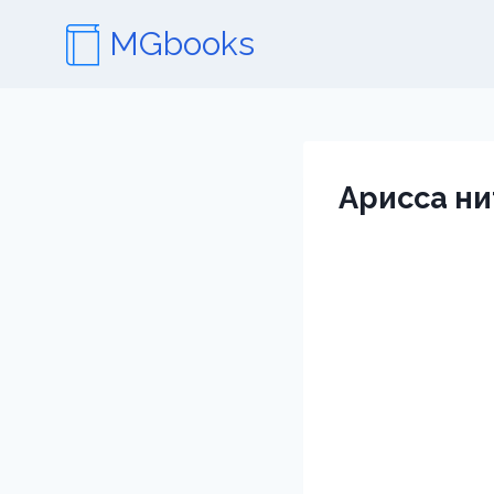
Перейти
MGbooks
к
содержимому
Арисса ни