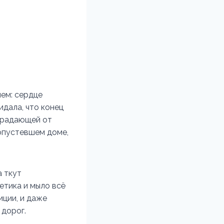
ем: сердце
идала, что конец
страдающей от
 опустевшем доме,
а ткут
етика и мыло всё
иции, и даже
 дорог.