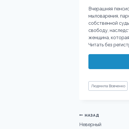
Вчерашняя пенсио
мыловарения, пар
собственной судьб
свободу, наследст
женщина, которая
Читать без регис
Метки
Людмила Вовченко
записи:
Навигация
НАЗАД
по
Неверный