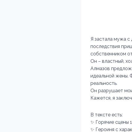
Я застала мужа с 
последствия приш
собственником от
Он – властный, х
Алмазов предложи
идеальной жены. Ф
реальность.
Он разрушает мои
Кажется, я заключ
В тексте есть:
✨ Горячие сцены 
✨ Героиня с хара