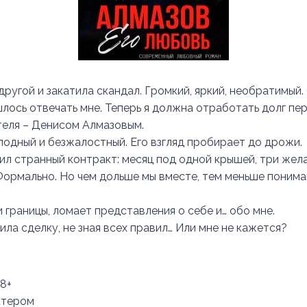
другой и закатила скандал. Громкий, яркий, необратимый. 
лось отвечать мне. Теперь я должна отработать долг пе
еля – Денисом Алмазовым.
олодный и безжалостный. Его взгляд пробирает до дрожи.
л странный контракт: месяц под одной крышей, три жела
ормально. Но чем дольше мы вместе, тем меньше понимаю,
 границы, ломает представления о себе и… обо мне.
ила сделку, не зная всех правил… Или мне не кажется?
18+
ктером