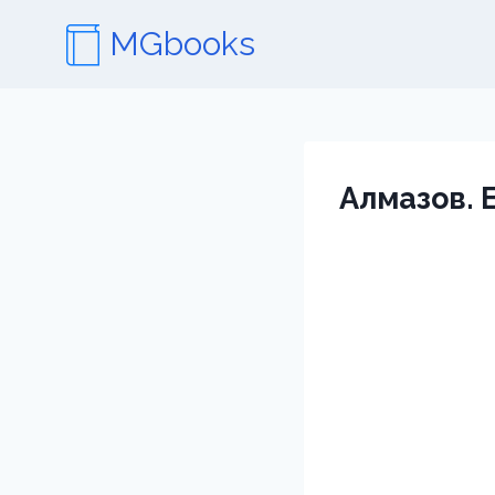
Перейти
MGbooks
к
содержимому
Алмазов. 