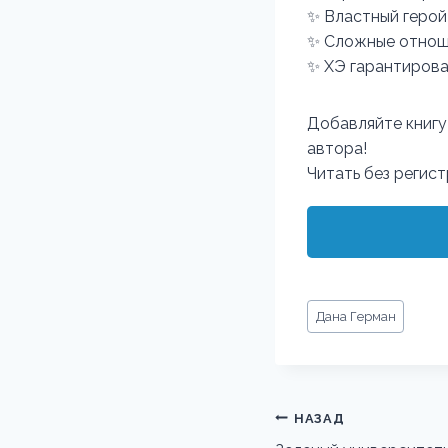
✨ Властный герой
✨ Сложные отнош
✨ ХЭ гарантиров
Добавляйте книгу
автора!
Читать без регис
Метки
Дана Герман
записи:
Навигация
НАЗАД