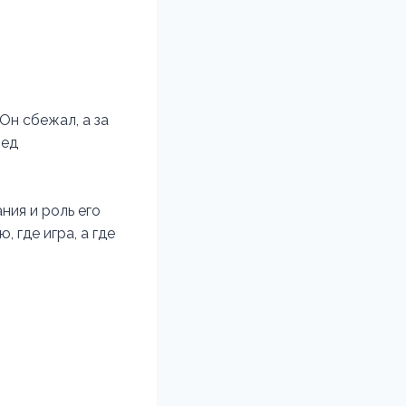
Он сбежал, а за
ред
ния и роль его
 где игра, а где