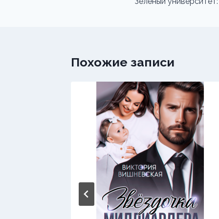
по
Зеленый университет:
записям
Похожие записи