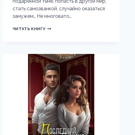
подаренной тьме, попасть в другой мир,
стать самозванкой, случайно оказаться
замужем… Не многовато…
ТЬМА
ЧИТАТЬ КНИГУ
МОЕГО
СЕРДЦА.
ПРОПАВШАЯ
ЖЕНА