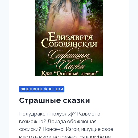
ЛЮБОВНОЕ ФЭНТЕЗИ
Страшные сказки
Полудракон-полуэльф? Разве это
возможно? Дриада обожающая
сосиски? Нонсенс! Изгои, ищущие свое
место в мире, встречаются в клубе не