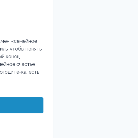
замен «семейное
иль, чтобы понять
й конец.
мейное счастье
огодите-ка, есть