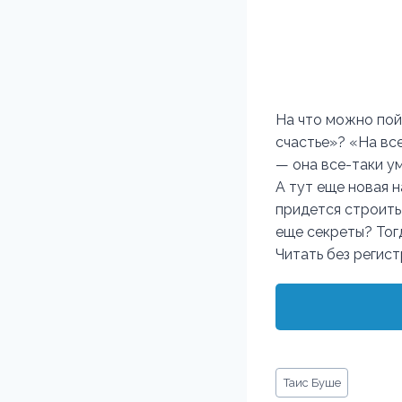
На что можно пой
счастье»? «На все
— она все-таки у
А тут еще новая н
придется строить
еще секреты? Тог
Читать без регис
Метки
Таис Буше
записи: