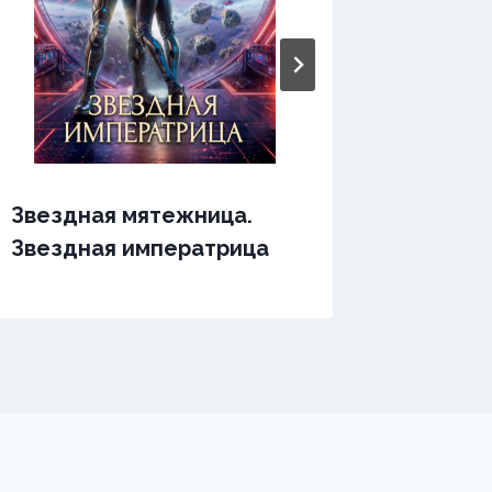
Звездная мятежница.
Зверуш
Звездная императрица