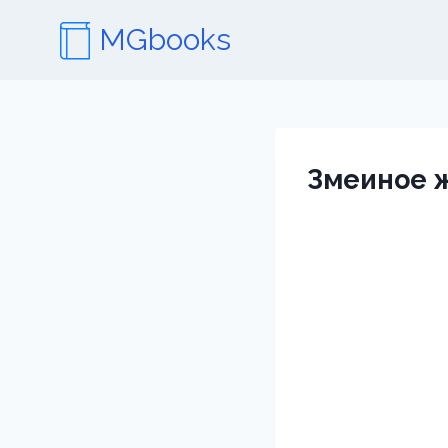
Перейти
MGbooks
к
содержимому
Змеиное 