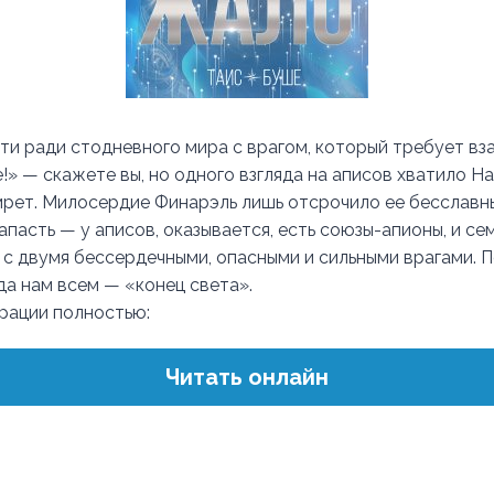
ти ради стодневного мира с врагом, который требует в
!» — скажете вы, но одного взгляда на аписов хватило На
мрет. Милосердие Финарэль лишь отсрочило ее бесславны
апасть — у аписов, оказывается, есть союзы-апионы, и се
 с двумя бессердечными, опасными и сильными врагами. П
да нам всем — «конец света».
трации полностью:
Читать онлайн