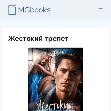
Перейти
MGbooks
к
содержимому
Жестокий трепет