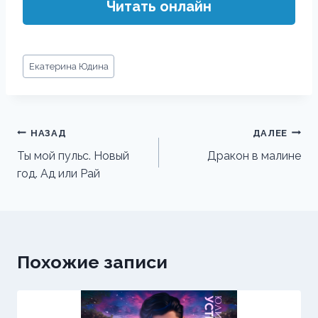
Читать онлайн
Метки
Екатерина Юдина
записи:
Навигация
НАЗАД
ДАЛЕЕ
по
Ты мой пульс. Новый
Дракон в малине
год. Ад или Рай
записям
Похожие записи