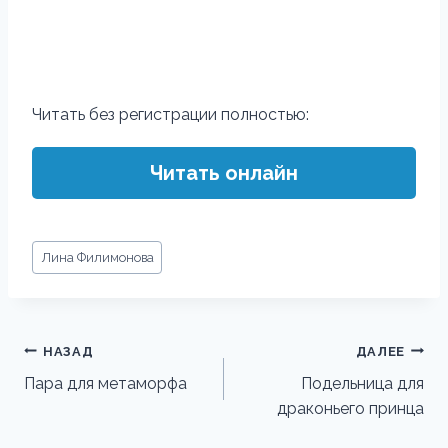
Читать без регистрации полностью:
Читать онлайн
Метки
Лина Филимонова
записи:
Навигация
НАЗАД
ДАЛЕЕ
по
Пара для метаморфа
Подельница для
драконьего принца
записям