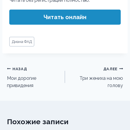
Читать без регистрации полностью:
Читать онлайн
Метки
Диана ФАД
записи:
Навигация
НАЗАД
ДАЛЕЕ
по
Мои дорогие
Три жениха на мою
привидения
голову
записям
Похожие записи