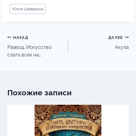
Метки
Юлия Шеверина
записи:
Навигация
НАЗАД
ДАЛЕЕ
по
Развод. Искусство
Акула
слать всех на…
записям
Похожие записи