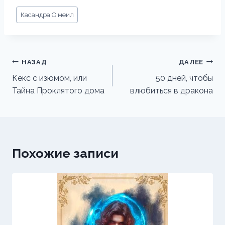
Метки
Касандра О'меил
записи:
Навигация
НАЗАД
ДАЛЕЕ
по
Кекс с изюмом, или
50 дней, чтобы
Тайна Проклятого дома
влюбиться в дракона
записям
Похожие записи