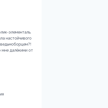
олик-элементаль.
ила настойчивого
м ведьмоборцем?!
о мне далёкими от
ия