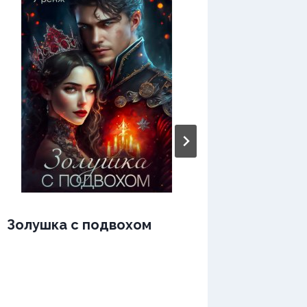
Золушка с подвохом
Злюка 
дракон
твари 