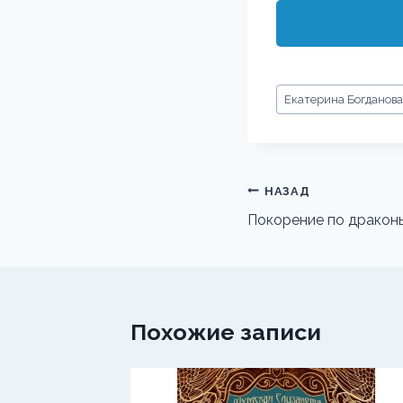
Метки
Екатерина Богданова
записи:
Навигация
НАЗАД
по
Покорение по дракон
записям
Похожие записи