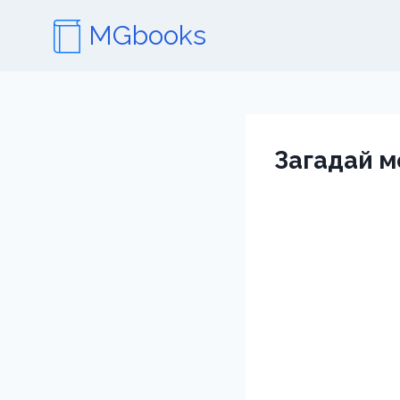
Перейти
MGbooks
к
содержимому
Загадай м