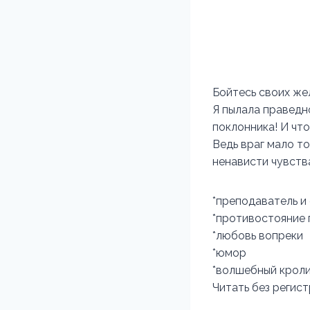
Бойтесь своих же
Я пылала праведн
поклонника! И чт
Ведь враг мало то
ненависти чувств
*преподаватель и
*противостояние 
*любовь вопреки
*юмор
*волшебный кроли
Читать без регис