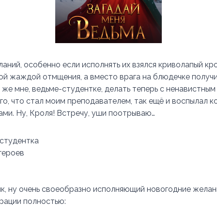
ланий, особенно если исполнять их взялся криволапый кр
ой жаждой отмщения, а вместо врага на блюдечке получ
о же мне, ведьме-студентке, делать теперь с ненавистны
го, что стал моим преподавателем, так ещё и воспылал к
ами. Ну, Кроля! Встречу, уши поотрываю…
 студентка
героев
к, ну очень своеобразно исполняющий новогодние желан
трации полностью: