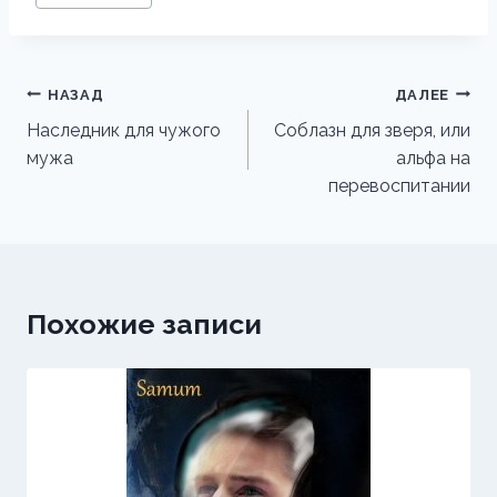
записи:
Навигация
НАЗАД
ДАЛЕЕ
по
Наследник для чужого
Соблазн для зверя, или
мужа
альфа на
записям
перевоспитании
Похожие записи