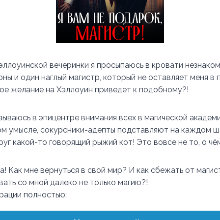
эллоуинской вечеринки я просыпаюсь в кровати незнаком
оны и один наглый магистр, который не оставляет меня в 
нное желание на Хэллоуин приведет к подобному?!
азываюсь в эпицентре внимания всех в магической академ
ом умысле, сокурсники-адепты подставляют на каждом ша
уг какой-то говорящий рыжий кот! Это вовсе не то, о чё
! Как мне вернуться в свой мир? И как сбежать от магис
вать со мной далеко не только магию?!
трации полностью: