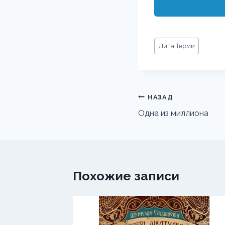
Метки
Дита Терми
записи:
Навигация
НАЗАД
по
Одна из миллиона
записям
Похожие записи