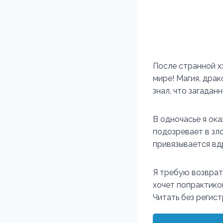
После странной х
мире! Магия, драк
знал, что загада
В одночасье я ок
подозревает в зл
привязывается вдр
Я требую возврата
хочет попрактико
Читать без регис