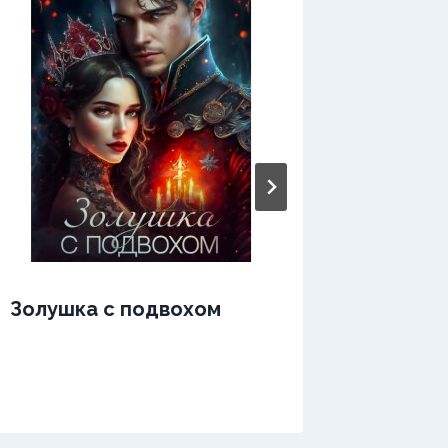
Золушка с подвохом
Злюка 
дракон
твари 