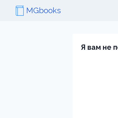
Перейти
MGbooks
к
содержимому
Я вам не 