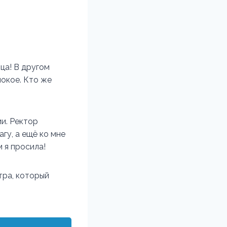
ца! В другом
покое. Кто же
ии. Ректор
гу, а ещё ко мне
м я просила!
тра, который