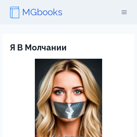
Перейти
MGbooks
к
содержимому
Я В Молчании