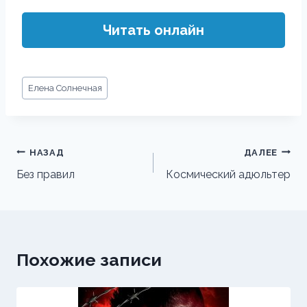
Читать онлайн
Метки
Елена Солнечная
записи:
Навигация
НАЗАД
ДАЛЕЕ
по
Без правил
Космический адюльтер
записям
Похожие записи