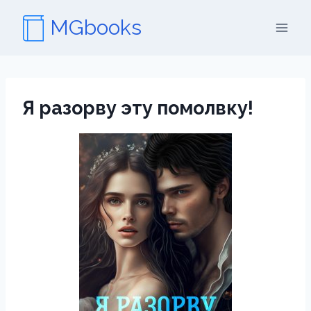
Перейти
MGbooks
к
содержимому
Я разорву эту помолвку!