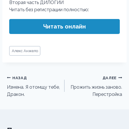
Вторая часть ДИЛОГИИ
Читать без регистрации полностью:
Читать онлайн
Метки
Алекс Анжело
записи:
Навигация
НАЗАД
ДАЛЕЕ
по
Измена. Я отомщу тебе,
Прожить жизнь заново.
Дракон.
Перестройка
записям