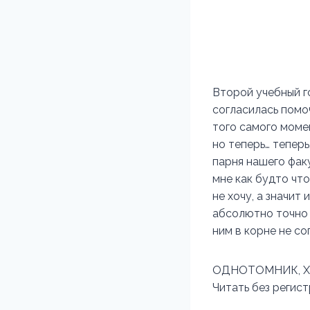
Второй учебный го
согласилась помо
того самого момен
но теперь… тепер
парня нашего факу
мне как будто что
не хочу, а значит 
абсолютно точно д
ним в корне не со
ОДНОТОМНИК, Х
Читать без регис