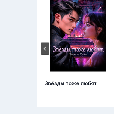
ись.Я
Звёзды тоже любят