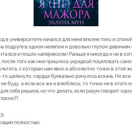
д в университете начался для меня вполне тихо и спокойн
чь подруге в одном нелепом и довольно глупом девичьем 
та все и пошло наперекосяк! Раньше я никогда и ни в ког
ь, после того как мне пришлось украдкой поцеловать сам
льтета, с которым нам явно и абсолютно точно в этой жи
-то щелкнуло, сердце буквально ринулось вскачь. Но все
и не буду, а если все же и влюблюсь, то точно не в этого 
ля себя решила, но что делать, если разум говорит одно,
гласно?!
Э.
трации полностью: