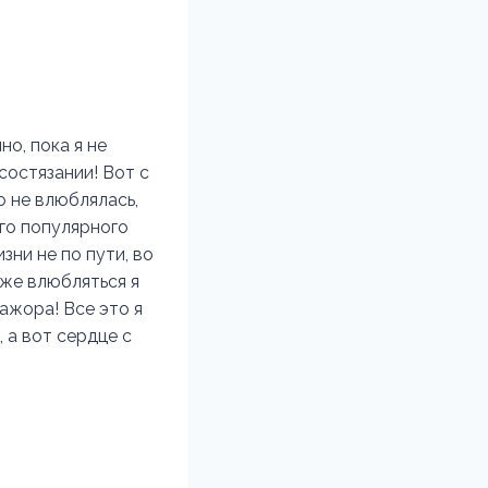
о, пока я не
состязании! Вот с
о не влюблялась,
ого популярного
зни не по пути, во
 же влюбляться я
мажора! Все это я
 а вот сердце с