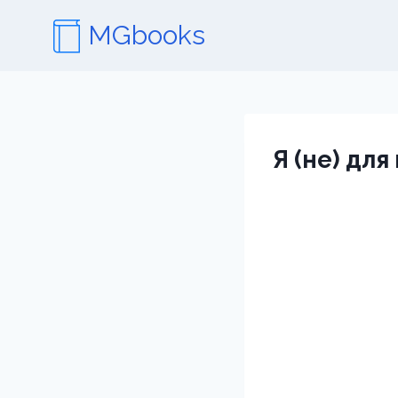
Перейти
MGbooks
к
содержимому
Я (не) дл