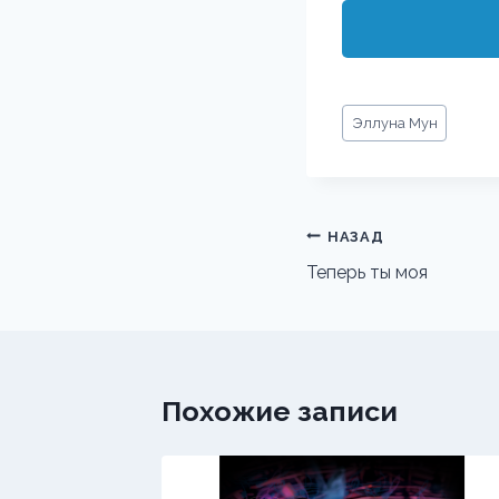
Метки
Эллуна Мун
записи:
Навигация
НАЗАД
по
Теперь ты моя
записям
Похожие записи