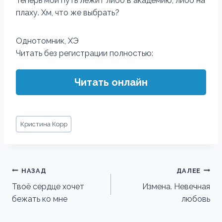
Теперь мой путь лежит либо в академию, либо на
плаху. Хм, что же выбрать?
Однотомник, ХЭ
Читать без регистрации полностью:
Читать онлайн
Метки
Кристина Корр
записи:
Навигация
НАЗАД
ДАЛЕЕ
по
Твоё сердце хочет
Измена. Невечная
бежать ко мне
любовь
записям