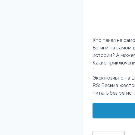
Кто такая на сам
Богини на самом 
истории? А может
Какие приключени
*
Эксклюзивно на Li
P.S: Весьма жесто
Читать без регис
Метки