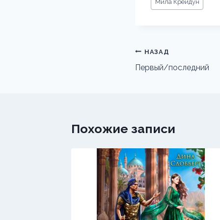
Мила Крейдун
записи:
Навигация
НАЗАД
по
Первый/последний
записям
Похожие записи