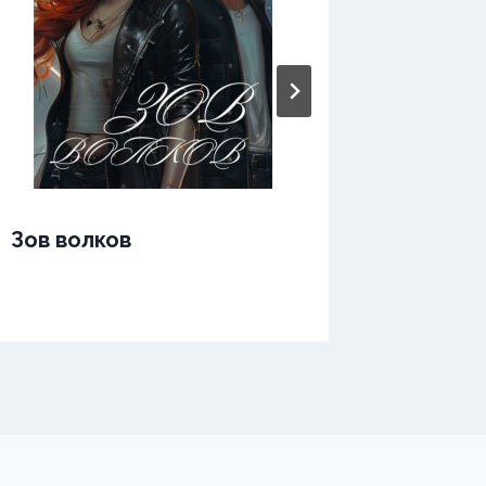
Зов си
Зов волков