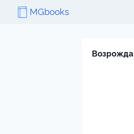
Перейти
MGbooks
к
содержимому
Возрожда