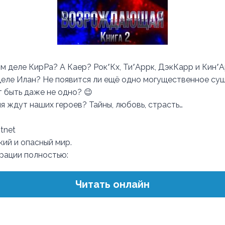
ом деле КирРа? А Каер? Рок՚Кх, Ти՚Аррк, ДэкКарр и Кин՚
деле Илан? Не появится ли ещё одно могущественное су
 быть даже не одно? 😉
я ждут наших героев? Тайны, любовь, страсть…
tnet
кий и опасный мир.
трации полностью:
Читать онлайн