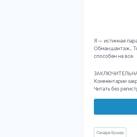
Я — истинная пара
Обман,шантаж… Тол
способен на все.
ЗАКЛЮЧИТЕЛЬНА
Комментарии закр
Читать без регис
Метки
Сандра Бушар