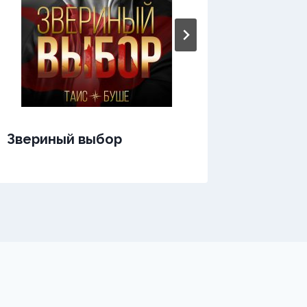
Звериный выбор
Зверин