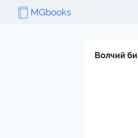
Перейти
MGbooks
к
содержимому
Волчий б