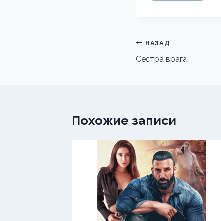
записи:
Навигация
НАЗАД
по
Сестра врага
записям
Похожие записи