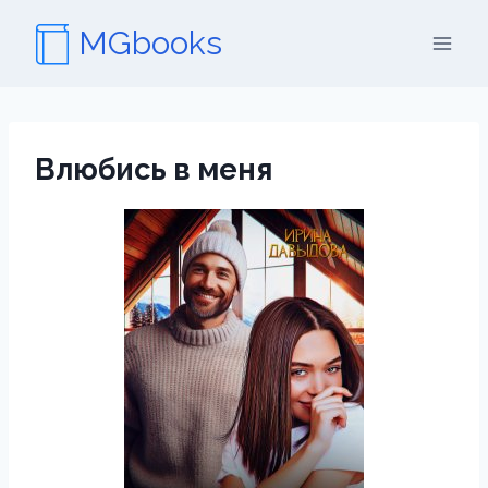
Перейти
MGbooks
к
содержимому
Влюбись в меня