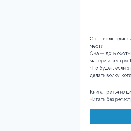
Он — волк-одиноч
мести.
Она — дочь охотни
матери и сестры. 
Что будет, если э
делать волку, ког
Книга третья из 
Читать без регис