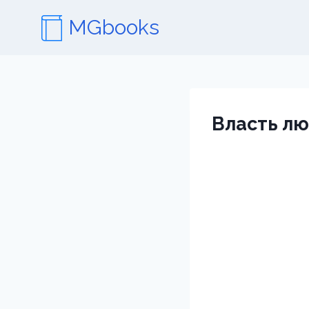
Перейти
MGbooks
к
содержимому
Власть л