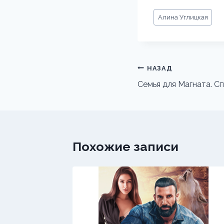
Метки
Алина Углицкая
записи:
Навигация
НАЗАД
по
Семья для Магната. С
записям
Похожие записи