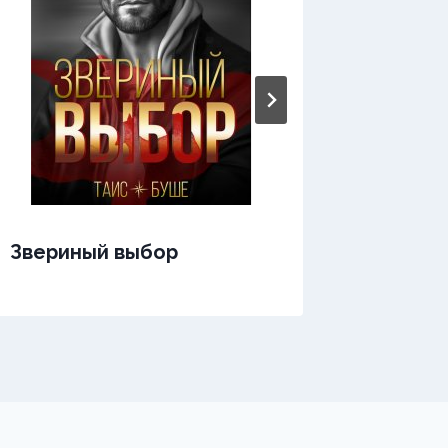
Звериный выбор
Зверин