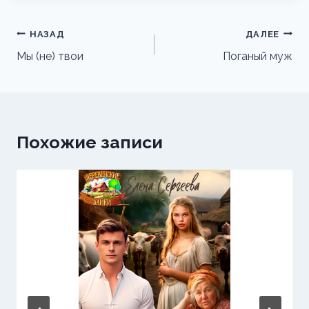
Навигация
НАЗАД
ДАЛЕЕ
по
Мы (не) твои
Поганый муж
записям
Похожие записи