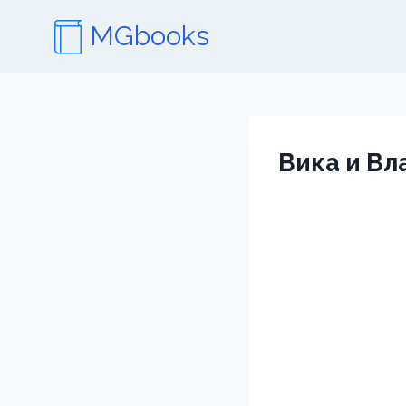
Перейти
MGbooks
к
содержимому
Вика и Вл