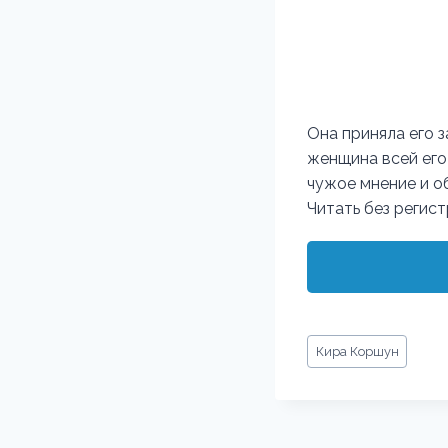
Она приняла его з
женщина всей его
чужое мнение и о
Читать без регис
Метки
Кира Коршун
записи: