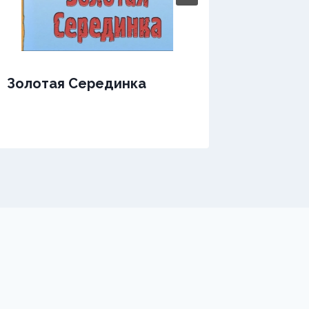
Золотая Серединка
Золота
мажор