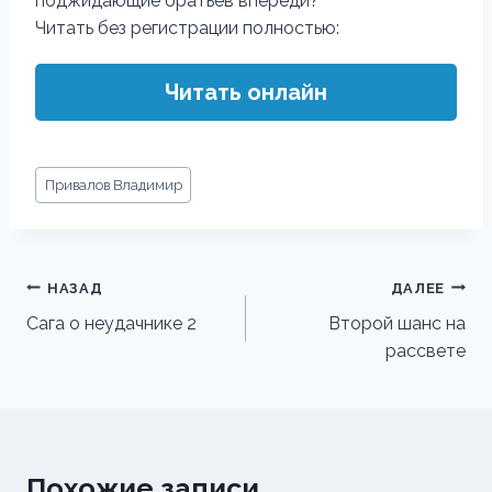
поджидающие братьев впереди?
Читать без регистрации полностью:
Читать онлайн
Метки
Привалов Владимир
записи:
Навигация
НАЗАД
ДАЛЕЕ
по
Сага о неудачнике 2
Второй шанс на
рассвете
записям
Похожие записи