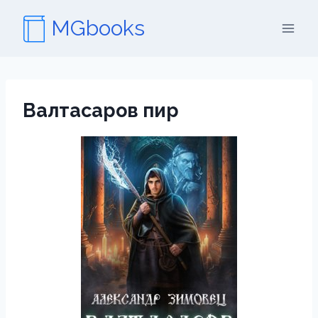
Перейти
MGbooks
к
содержимому
Валтасаров пир