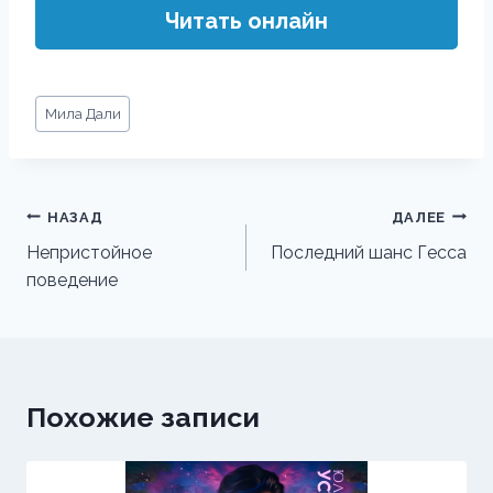
Читать онлайн
Метки
Мила Дали
записи:
Навигация
НАЗАД
ДАЛЕЕ
по
Непристойное
Последний шанс Гесса
поведение
записям
Похожие записи