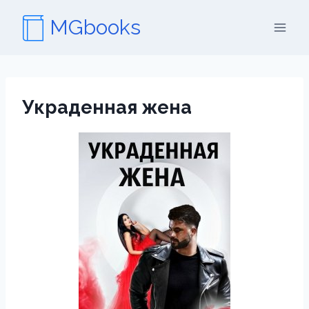
Перейти
MGbooks
к
содержимому
Украденная жена